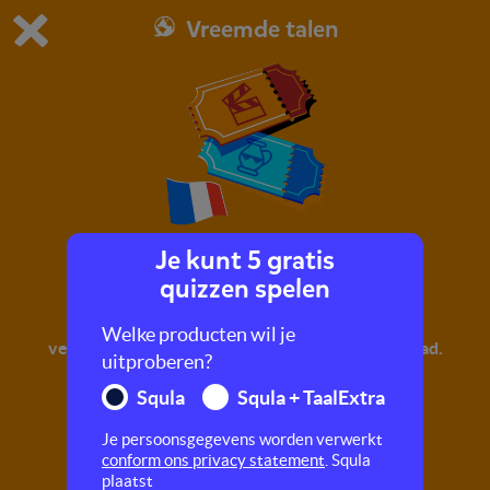
Vreemde talen
Dit is de gratis demo van Squla.
Demo instellingen aanpassen
Bestel nu
0
1
Je kunt 5 gratis
Een dagje uit!
quizzen spelen
In deze quiz leer je Franse woorden! Leer de
Welke producten wil je
verschillende familieleden en gebouwen in de stad.
uitproberen?
Squla
Squla + TaalExtra
Je persoonsgegevens worden verwerkt
conform ons privacy statement
. Squla
plaatst