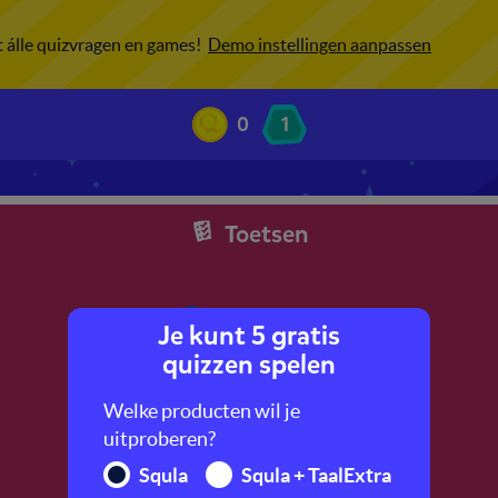
ot álle quizvragen en games!
Demo instellingen aanpassen
0
1
Toetsen
Je kunt 5 gratis
quizzen spelen
Welke producten wil je
uitproberen?
Squla
Squla + TaalExtra