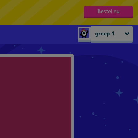
Bestel nu
groep 4
Peuters
groep 1
groep 2
groep 3
groep 4
groep 5