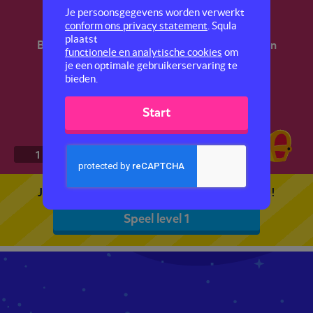
Spelling 2
Je persoonsgegevens worden verwerkt
conform ons privacy statement
. Squla
plaatst
Bereid je voor op de LVS-toetsen spelling. Oefen
functionele en analytische cookies
om
met de spelling van verschillende woorden.
je een optimale gebruikerservaring te
bieden.
Start
1
2
3
4
5
Je kunt 5 gratis quizzen spelen. Speel de eerste!
Speel level 1