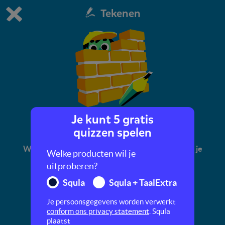
Tekenen
Dit is de gratis demo van Squla.
Demo instellingen aanpassen
Bestel nu
0
1
Je kunt 5 gratis
Verstoppertje
quizzen spelen
Wat is overlapping? En hoe teken je dit? Dat leer je
Welke producten wil je
in deze tekenquiz.
uitproberen?
Squla
Squla + TaalExtra
Je persoonsgegevens worden verwerkt
conform ons privacy statement
. Squla
plaatst