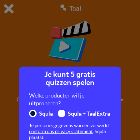
Taal
Dit is de gratis demo van Squla.
Demo instellingen aanpassen
Bestel nu
0
1
Je kunt 5 gratis
Pictogrammen
quizzen spelen
In dit filmpje neem je een kijkje op Amsterdam
Welke producten wil je
Centraal en leer je over alle pictogrammen die je
uitproberen?
daar kan vinden.
Squla
Squla + TaalExtra
Je persoonsgegevens worden verwerkt
conform ons privacy statement
. Squla
plaatst