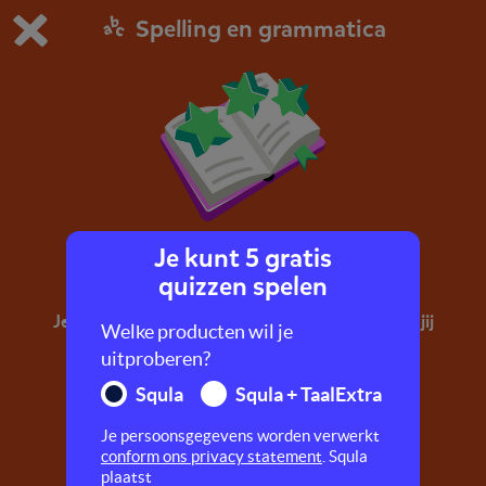
Spelling en grammatica
Dit is de gratis demo van Squla.
Demo instellingen aanpassen
Bestel nu
0
1
Je kunt 5 gratis
Zinnen
quizzen spelen
Je ziet steeds een stukje van een vertelzin. Kun jij
Welke producten wil je
de zin goed afmaken?
uitproberen?
Squla
Squla + TaalExtra
Je persoonsgegevens worden verwerkt
conform ons privacy statement
. Squla
plaatst