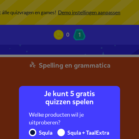
ot álle quizvragen en games!
Demo instellingen aanpassen
0
1
Spelling en grammatica
Je kunt 5 gratis
quizzen spelen
Welke producten wil je
uitproberen?
Squla
Squla + TaalExtra