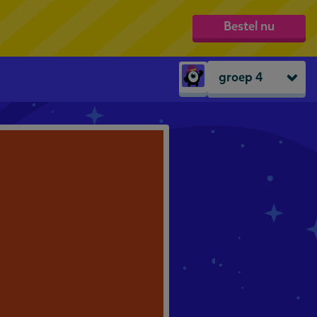
Bestel nu
groep 4
Peuters
groep 1
groep 2
groep 3
groep 4
groep 5