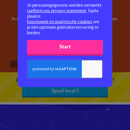
Leestekens
Je persoonsgegevens worden verwerkt
conform ons privacy statement
. Squla
plaatst
In deze quiz oefen je met de leestekens hoofdletter,
functionele en analytische cookies
om
punt, uitroepteken en vraagteken.
je een optimale gebruikerservaring te
bieden.
Start
1
2
3
Je kunt 5 gratis quizzen spelen. Speel de eerste!
Speel level 1