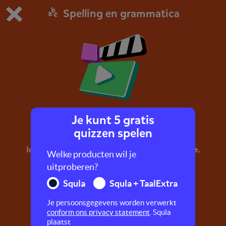
Spelling en grammatica
Dit is de gratis demo van Squla.
Demo instellingen aanpassen
Bestel nu
0
1
Je kunt 5 gratis
Lidwoorden
quizzen spelen
In dit filmpje leer je meer over de lidwoorden de,
Welke producten wil je
het en een.
uitproberen?
Squla
Squla + TaalExtra
Je persoonsgegevens worden verwerkt
conform ons privacy statement
. Squla
plaatst