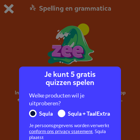
Spelling en grammatica
Dit is de gratis demo van Squla.
Demo instellingen aanpassen
Bestel nu
0
1
Je kunt 5 gratis
Lange klank achteraan
quizzen spelen
In deze quiz oefen je met woorden die eindigen op
Welke producten wil je
een lange klank. Denk aan woorden als: opa, nu,
uitproberen?
stro.
Squla
Squla + TaalExtra
Je persoonsgegevens worden verwerkt
conform ons privacy statement
. Squla
plaatst