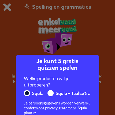
Spelling en grammatica
Dit is de gratis demo van Squla.
Demo instellingen aanpassen
Bestel nu
0
1
Je kunt 5 gratis
Enkelvoud, meervoud
quizzen spelen
In deze quiz oefen je met enkelvoud en meervoud:
Welke producten wil je
bloem - bloemen, vleugel - vleugels, poot - poten.
uitproberen?
Squla
Squla + TaalExtra
Je persoonsgegevens worden verwerkt
conform ons privacy statement
. Squla
plaatst