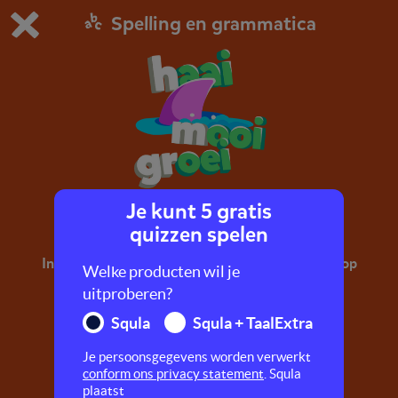
Spelling en grammatica
Dit is de gratis demo van Squla.
Demo instellingen aanpassen
Bestel nu
0
1
Je kunt 5 gratis
aai, ooi, oei
quizzen spelen
In deze quiz oefen je met woorden die eindigen op
Welke producten wil je
aai, ooi of oei. Zoals: haai, mooi, knoei.
uitproberen?
Squla
Squla + TaalExtra
Je persoonsgegevens worden verwerkt
conform ons privacy statement
. Squla
plaatst