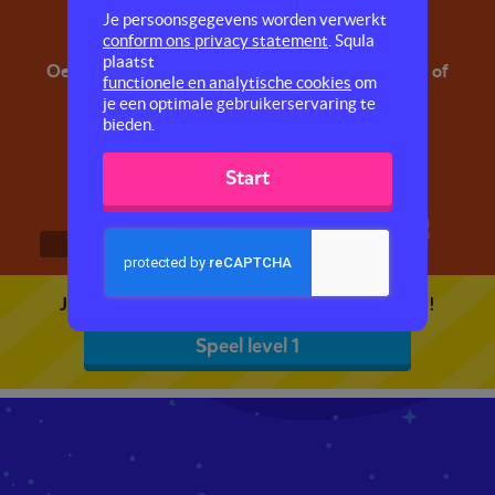
eer, oor, eur
Je persoonsgegevens worden verwerkt
conform ons privacy statement
. Squla
plaatst
Oefen hier met woorden die eindigen op eer, oor of
functionele en analytische cookies
om
eur. Zoals: beer, boor, deur.
je een optimale gebruikerservaring te
bieden.
Start
1
2
3
Je kunt 5 gratis quizzen spelen. Speel de eerste!
Speel level 1