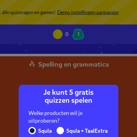
ot álle quizvragen en games!
Demo instellingen aanpassen
0
1
Spelling en grammatica
Je kunt 5 gratis
quizzen spelen
Welke producten wil je
uitproberen?
Squla
Squla + TaalExtra