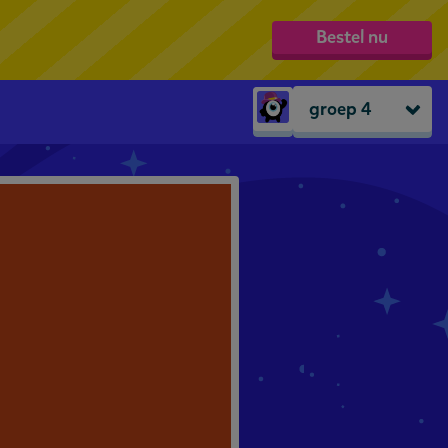
Bestel nu
groep 4
Peuters
groep 1
groep 2
groep 3
groep 4
groep 5