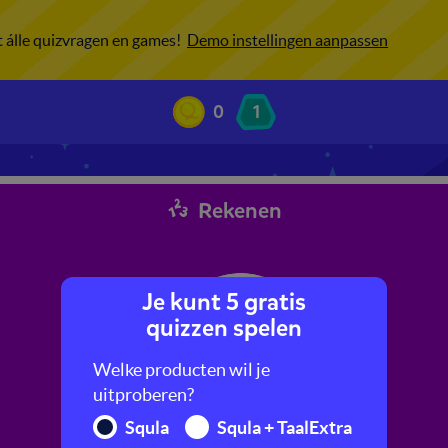
ot álle quizvragen en games!
Demo instellingen aanpassen
0
1
Rekenen
Je kunt 5 gratis
quizzen spelen
Welke producten wil je
uitproberen?
Squla
Squla + TaalExtra