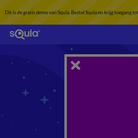
Dit is de gratis demo van Squla. Bestel Squla en krijg toegang t