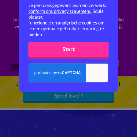
Verhaaltjessommen
Je persoonsgegevens worden verwerkt
conform ons privacy statement
. Squla
plaatst
In deze quiz krijg je steeds een verhaaltje. Over dat
functionele en analytische cookies
om
verhaaltje wordt een rekenvraag gesteld. Weet jij
je een optimale gebruikerservaring te
het antwoord?
bieden.
Start
1
2
3
Je kunt 5 gratis quizzen spelen. Speel de eerste!
Speel level 1