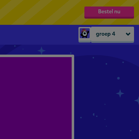
Bestel nu
groep 4
Peuters
groep 1
groep 2
groep 3
groep 4
groep 5