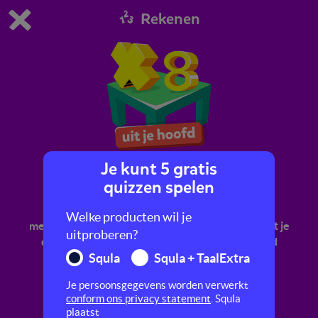
Rekenen
Dit is de gratis demo van Squla.
Demo instellingen aanpassen
Bestel nu
0
1
Je kunt 5 gratis
Tafel van 8
quizzen spelen
Oefen met het verder automatiseren en
Welke producten wil je
memoriseren van de tafel van 8. Dat betekent dat je
uitproberen?
de sommen snel kunt uitrekenen of uit je hoofd
Squla
Squla + TaalExtra
kent.
Je persoonsgegevens worden verwerkt
conform ons privacy statement
. Squla
plaatst