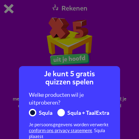
Rekenen
Dit is de gratis demo van Squla.
Demo instellingen aanpassen
Bestel nu
0
1
Je kunt 5 gratis
Tafel van 5
quizzen spelen
Oefen met het verder automatiseren en
Welke producten wil je
memoriseren van de tafel van 5. Dat betekent dat je
uitproberen?
de sommen snel kunt uitrekenen of uit je hoofd
Squla
Squla + TaalExtra
kent.
Je persoonsgegevens worden verwerkt
conform ons privacy statement
. Squla
plaatst