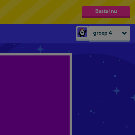
Bestel nu
groep 4
Peuters
groep 1
groep 2
groep 3
groep 4
groep 5