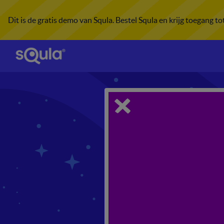
Dit is de gratis demo van Squla. Bestel Squla en krijg toegang t