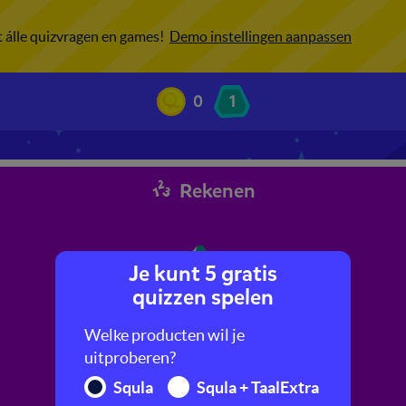
ot álle quizvragen en games!
Demo instellingen aanpassen
0
1
Rekenen
Je kunt 5 gratis
quizzen spelen
Welke producten wil je
uitproberen?
Squla
Squla + TaalExtra