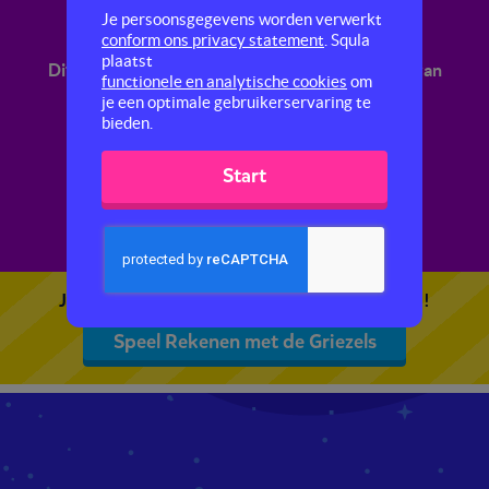
Rekenen met de Griezels
Je persoonsgegevens worden verwerkt
conform ons privacy statement
. Squla
plaatst
Dit is een rekenquiz over het boek De Griezels van
functionele en analytische cookies
om
Roald Dahl.
je een optimale gebruikerservaring te
bieden.
Start
Je kunt 5 gratis quizzen spelen. Speel de eerste!
Speel Rekenen met de Griezels