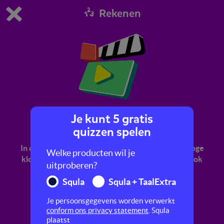
Rekenen
Dit is de gratis demo van Squla.
Demo instellingen aanpassen
Bestel nu
0
1
Je kunt 5 gratis
Wijzerklok: hele uren
quizzen spelen
In dit filmpje oefen je met klokkijken op een analoge
Welke producten wil je
klok. Je leert bijvoorbeeld hoe je op een wijzerklok
uitproberen?
hele uren kunt af lezen.
Squla
Squla + TaalExtra
Je persoonsgegevens worden verwerkt
conform ons privacy statement
. Squla
plaatst