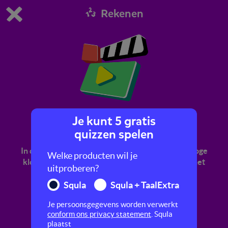
Rekenen
Dit is de gratis demo van Squla.
Demo instellingen aanpassen
Bestel nu
0
1
Je kunt 5 gratis
Klokkijken
quizzen spelen
In dit filmpje oefen je met klokkijken op een analoge
Welke producten wil je
klok. Hoe staan de grote en de kleine wijzer als het
uitproberen?
kwart over twee is?
Squla
Squla + TaalExtra
Je persoonsgegevens worden verwerkt
conform ons privacy statement
. Squla
plaatst