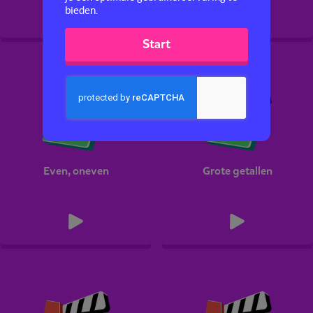
bieden.
Start
Even, oneven
Grote getallen