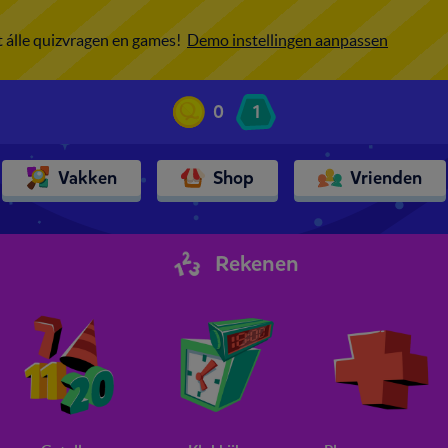
ot álle quizvragen en games!
Demo instellingen aanpassen
0
1
Vakken
Shop
Vrienden
Rekenen