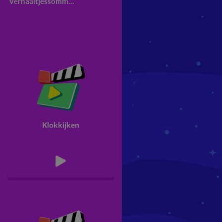
Verhaaltjessommen
Geld
Schattend reken
Klokkijken