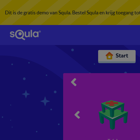
Dit is de gratis demo van Squla. Bestel Squla en krijg toegang t
Start