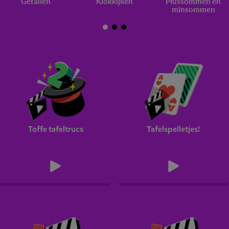
Getallen
Klokkijken
Plussommen en
minsommen
Toffe tafeltrucs
Tafelspelletjes!