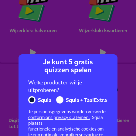
Wijzerklok: halve uren
Wijzerklok: kwartieren
Je kunt 5 gratis
quizzen spelen
Welke producten wil je
uitproberen?
Squla
Squla + TaalExtra
Je persoonsgegevens worden verwerkt
conform ons privacy statement
. Squla
Digitale klok: hele uren
Digitale klok: kwartieren
plaatst
tot twaalf uur 's nachts
functionele en analytische cookies
om
je een optimale gebruikerservaring te