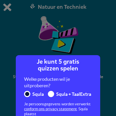
Natuur en Techniek
Dit is de gratis demo van Squla.
Demo instellingen aanpassen
Bestel nu
0
1
Je kunt 5 gratis
Voortplanting planten
quizzen spelen
Stampers, stuifmeel en meeldraden: alles over de
Welke producten wil je
voortplanting van planten
uitproberen?
Squla
Squla + TaalExtra
Je persoonsgegevens worden verwerkt
conform ons privacy statement
. Squla
plaatst