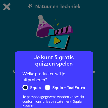
Natuur en Techniek
Dit is de gratis demo van Squla.
Demo instellingen aanpassen
Bestel nu
0
1
Je kunt 5 gratis
Siberische tijger
quizzen spelen
Gevaarlijke dieren en grote dieren: in dit filmpje
Welke producten wil je
maak je kennis met de Siberische tijger.
uitproberen?
Squla
Squla + TaalExtra
Je persoonsgegevens worden verwerkt
conform ons privacy statement
. Squla
plaatst