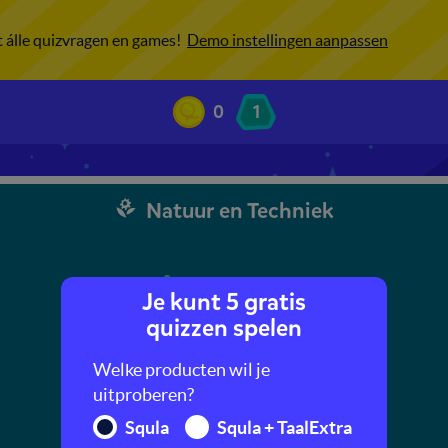
ot álle quizvragen en games!
Demo instellingen aanpassen
0
1
Natuur en Techniek
Je kunt 5 gratis
quizzen spelen
Welke producten wil je
uitproberen?
Squla
Squla + TaalExtra