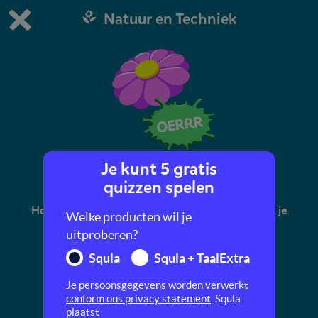
Natuur en Techniek
Dit is de gratis demo van Squla.
Demo instellingen aanpassen
Bestel nu
0
1
Je kunt 5 gratis
Wilde bloemen
quizzen spelen
Hou jij ook zo van de natuur? In deze quiz ontdek je
Welke producten wil je
meer over bloemen en planten.
uitproberen?
Squla
Squla + TaalExtra
Je persoonsgegevens worden verwerkt
conform ons privacy statement
. Squla
plaatst