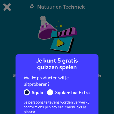
Natuur en Techniek
Dit is de gratis demo van Squla.
Demo instellingen aanpassen
Bestel nu
0
1
Je kunt 5 gratis
Voortplanting planten
quizzen spelen
Stampers, stuifmeel en meeldraden: alles over de
Welke producten wil je
voortplanting van planten
uitproberen?
Squla
Squla + TaalExtra
Je persoonsgegevens worden verwerkt
conform ons privacy statement
. Squla
plaatst