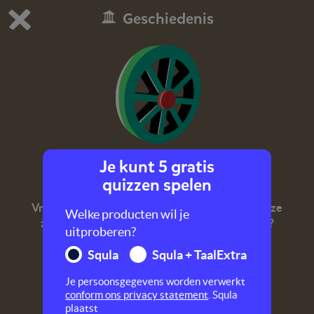
Geschiedenis
Dit is de gratis demo van Squla.
Demo instellingen aanpassen
Bestel nu
0
1
Je kunt 5 gratis
Op reis
quizzen spelen
Vroeger waren er andere voertuigen dan nu. En ze
Welke producten wil je
zagen er ook heel anders uit. Wil je weten hoe?
uitproberen?
Speel dan deze quiz.
Squla
Squla + TaalExtra
Je persoonsgegevens worden verwerkt
conform ons privacy statement
. Squla
plaatst