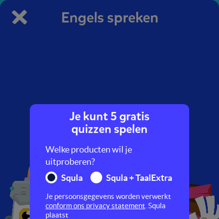
Engels spreken
Je kunt 5 gratis
Hey slimmerik, denk jij dat
quizzen spelen
je beter bent dan wij in
Engels spreken?
Welke producten wil je
uitproberen?
Squla
Squla + TaalExtra
Je persoonsgegevens worden verwerkt
conform ons privacy statement
. Squla
plaatst