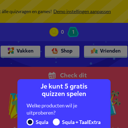
ot álle quizvragen en games!
Demo instellingen aanpassen
0
1
Vakken
Shop
Vrienden
Check dit
Je kunt 5 gratis
quizzen spelen
Welke producten wil je
uitproberen?
Squla
Squla + TaalExtra