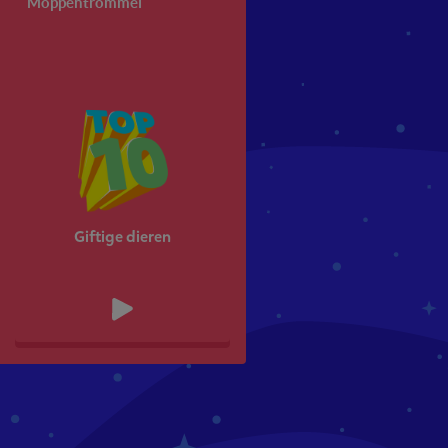
Moppentrommel
Wat is Squla?
Giftige dieren