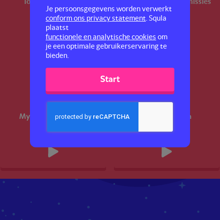
Top 10
Ken jezelf!
Verhaalmissies
Je persoonsgegevens worden verwerkt
conform ons privacy statement
. Squla
plaatst
functionele en analytische cookies
om
je een optimale gebruikerservaring te
bieden.
Start
Mysterieuze wezens
Slimste dieren