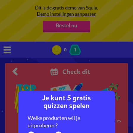
Dit is de gratis demo van Squla.
Demo instellingen aanpassen
Bestel nu
0
1
Check dit
Je kunt 5 gratis
quizzen spelen
Welke producten wil je
Top 10
Ken jezelf!
Verhaalmissies
uitproberen?