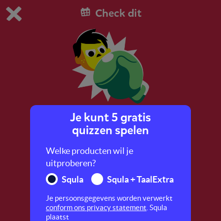
Check dit
Dit is de gratis demo van Squla.
Demo instellingen aanpassen
Bestel nu
0
1
Je kunt 5 gratis
Kun jij tegen een stootje?
quizzen spelen
Welke producten wil je
uitproberen?
Squla
Squla + TaalExtra
Je persoonsgegevens worden verwerkt
conform ons privacy statement
. Squla
plaatst