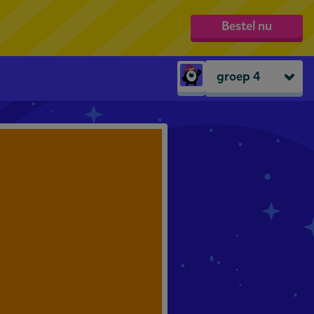
Bestel nu
groep 4
Peuters
groep 1
groep 2
groep 3
groep 4
groep 5