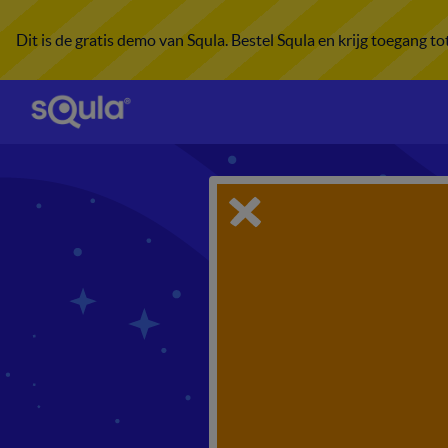
Dit is de gratis demo van Squla. Bestel Squla en krijg toegang t