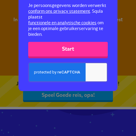
Goede reis, opa!
Je persoonsgegevens worden verwerkt
conform ons privacy statement
. Squla
plaatst
In deze quiz oefen je met begrijpend lezen. Je leest
functionele en analytische cookies
om
een tekst en maakt hier vragen over.
je een optimale gebruikerservaring te
bieden.
Start
Je kunt 5 gratis quizzen spelen. Speel de eerste!
Speel Goede reis, opa!