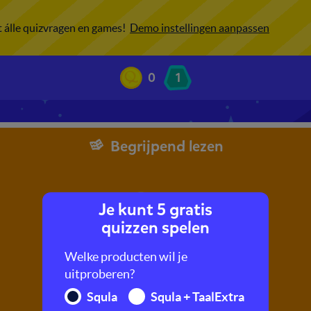
ot álle quizvragen en games!
Demo instellingen aanpassen
0
1
Begrijpend lezen
Je kunt 5 gratis
quizzen spelen
Welke producten wil je
uitproberen?
Squla
Squla + TaalExtra