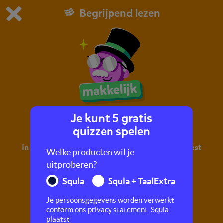
Begrijpend lezen
Dit is de gratis demo van Squla.
Demo instellingen aanpassen
Bestel nu
0
1
Je kunt 5 gratis
Opa's truc
quizzen spelen
In deze quiz oefen je met begrijpend lezen. Je leest
Welke producten wil je
een tekst en maakt hier vragen over.
uitproberen?
Squla
Squla + TaalExtra
Je persoonsgegevens worden verwerkt
conform ons privacy statement
. Squla
plaatst