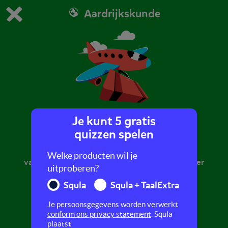
Aardrijkskunde
Dit is de gratis demo van Squla.
Demo instellingen aanpassen
Bestel nu
0
1
Je kunt 5 gratis
Vakantie
quizzen spelen
Wat doe je op vakantie? Wat gebruik je op
Welke producten wil je
vakantie? Hoe ziet het buitenland eruit? Daarover
uitproberen?
gaat deze quiz.
Squla
Squla + TaalExtra
Je persoonsgegevens worden verwerkt
conform ons privacy statement
. Squla
plaatst