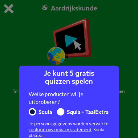
Aardrijkskunde
Dit is de gratis demo van Squla.
Demo instellingen aanpassen
Bestel nu
0
1
Je kunt 5 gratis
Pinbetaling
quizzen spelen
In dit filmpje leer je meer over hoe betalen met een
Welke producten wil je
pinpas werkt.
uitproberen?
Squla
Squla + TaalExtra
Je persoonsgegevens worden verwerkt
conform ons privacy statement
. Squla
plaatst