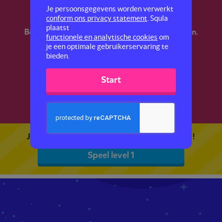
Technisch lezen 2
Je persoonsgegevens worden verwerkt
conform ons privacy statement
. Squla
plaatst
Bereid je voor op de LVS-toetsen technisch lezen.
functionele en analytische cookies
om
Oefen met het hardop lezen van woorden en
je een optimale gebruikerservaring te
zinnen.
bieden.
Start
1
2
Je kunt 5 gratis quizzen spelen. Speel de eerste!
Speel level 1