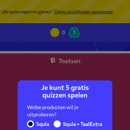
ot álle quizvragen en games!
Demo instellingen aanpassen
0
1
Toetsen
Je kunt 5 gratis
quizzen spelen
Welke producten wil je
uitproberen?
Squla
Squla + TaalExtra