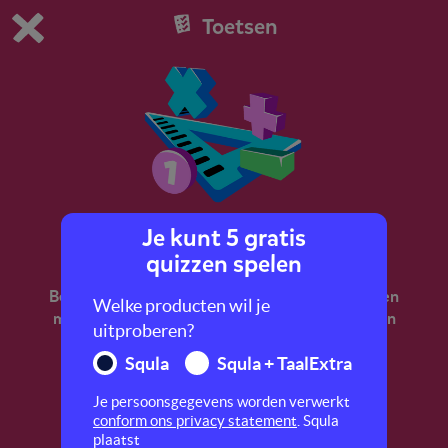
Toetsen
Dit is de gratis demo van Squla.
Demo instellingen aanpassen
Bestel nu
0
1
Je kunt 5 gratis
Rekenen 1
quizzen spelen
Bereid je voor op de LVS-toetsen rekenen. Oefen
Welke producten wil je
met tellen, optellen, tijd, geld, meten, gewicht en
uitproberen?
vormen.
Squla
Squla + TaalExtra
Je persoonsgegevens worden verwerkt
conform ons privacy statement
. Squla
plaatst