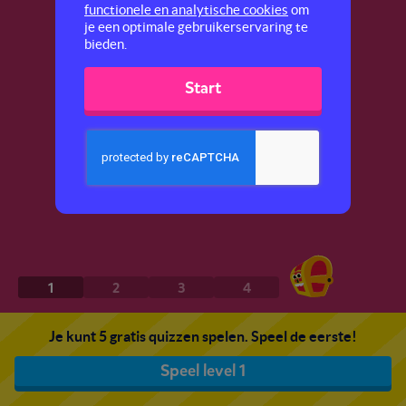
functionele en analytische cookies
om
je een optimale gebruikerservaring te
bieden.
Start
1
2
3
4
Je kunt 5 gratis quizzen spelen. Speel de eerste!
Speel level 1