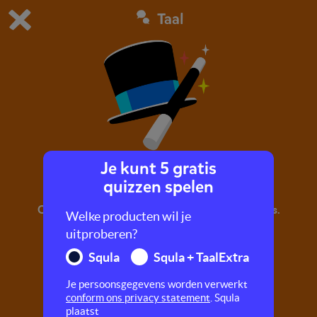
Taal
Dit is de gratis demo van Squla.
Demo instellingen aanpassen
Bestel nu
0
1
Je kunt 5 gratis
Ra ra, het is wit!
quizzen spelen
Oefen met hakken en plakken, rijmen en letters.
Welke producten wil je
uitproberen?
Squla
Squla + TaalExtra
Je persoonsgegevens worden verwerkt
conform ons privacy statement
. Squla
plaatst