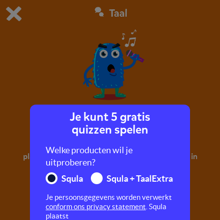
Taal
Dit is de gratis demo van Squla.
Demo instellingen aanpassen
Bestel nu
0
1
Je kunt 5 gratis
het zingende monster
quizzen spelen
Oefen met een mix van zingwoorden en
Welke producten wil je
plankwoorden. Zo leer je woorden met ng en nk in
uitproberen?
dit monsterverhaal!
Squla
Squla + TaalExtra
Je persoonsgegevens worden verwerkt
conform ons privacy statement
. Squla
plaatst