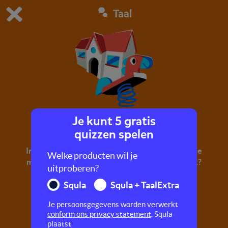
Taal
Dit is de gratis demo van Squla.
Demo instellingen aanpassen
Bestel nu
0
1
Je kunt 5 gratis
Rijmen in de buurt
quizzen spelen
In deze quiz ga je aan de slag met eindrijm. Rijm je
Welke producten wil je
mee op school, in de speeltuin en de bibliotheek?
uitproberen?
Squla
Squla + TaalExtra
Je persoonsgegevens worden verwerkt
conform ons privacy statement
. Squla
plaatst