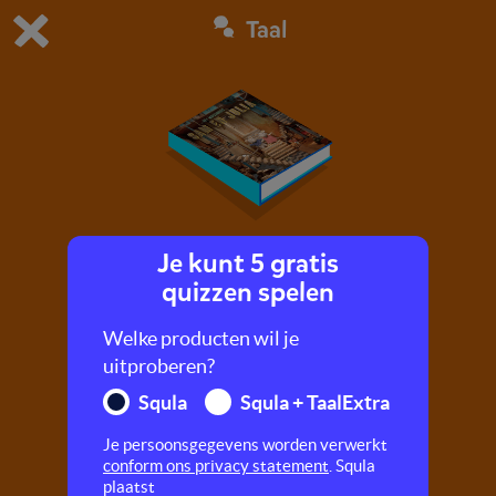
Taal
Dit is de gratis demo van Squla.
Demo instellingen aanpassen
Bestel nu
0
1
Je kunt 5 gratis
Het Muizenhuis - Sjabbat
quizzen spelen
In dit luisterboek wordt door Dieuwertje Blok
Welke producten wil je
middels prenten een verhaal verteld over het
uitproberen?
Muizenhuis.
Squla
Squla + TaalExtra
Je persoonsgegevens worden verwerkt
conform ons privacy statement
. Squla
plaatst