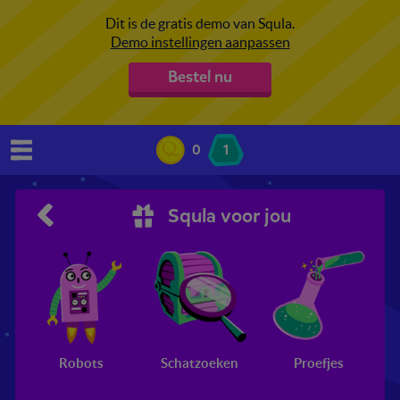
Dit is de gratis demo van Squla.
Demo instellingen aanpassen
Bestel nu
0
1
Squla voor jou
Robots
Schatzoeken
Proefjes