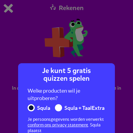
Rekenen
Dit is de gratis demo van Squla.
Demo instellingen aanpassen
Bestel nu
0
1
Je kunt 5 gratis
Rekenen met kikker
quizzen spelen
In deze quiz pas je allerlei rekenonderwerpen toe in
Welke producten wil je
een verhaal over kikker en een raket.
uitproberen?
Squla
Squla + TaalExtra
Je persoonsgegevens worden verwerkt
conform ons privacy statement
. Squla
plaatst