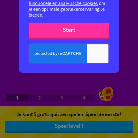
functionele en analytische cookies
om
je een optimale gebruikerservaring te
bieden.
Start
1
2
3
4
Je kunt 5 gratis quizzen spelen. Speel de eerste!
Speel level 1