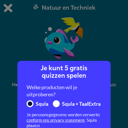
Natuur en Techniek
Dit is de gratis demo van Squla.
Demo instellingen aanpassen
Bestel nu
0
1
Je kunt 5 gratis
Vogels en vissen
quizzen spelen
Heb jij weleens een struisvogel gezien? In deze quiz
Welke producten wil je
ontdek je mooie vogels en tropische vissen.
uitproberen?
Squla
Squla + TaalExtra
Je persoonsgegevens worden verwerkt
conform ons privacy statement
. Squla
plaatst