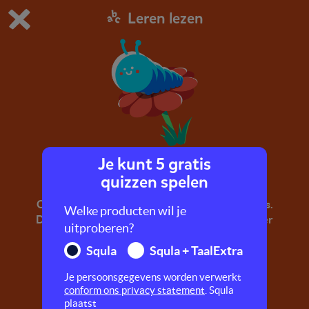
Leren lezen
Dit is de gratis demo van Squla.
Demo instellingen aanpassen
Bestel nu
0
1
Je kunt 5 gratis
gras, bloem, rups
quizzen spelen
Oefen hier met woorden als gras, bloem en rups.
Welke producten wil je
Dat zijn woorden met twee medeklinkers achter
uitproberen?
elkaar.
Squla
Squla + TaalExtra
Je persoonsgegevens worden verwerkt
conform ons privacy statement
. Squla
plaatst