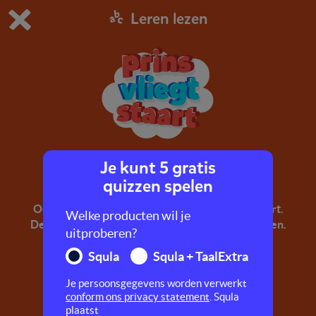
Leren lezen
Dit is de gratis demo van Squla.
Demo instellingen aanpassen
Bestel nu
0
1
Je kunt 5 gratis
prins, vliegt, staart
quizzen spelen
Oefen hier met woorden als prins, vliegt en staart.
Welke producten wil je
Deze woorden noem je ook wel mmkmm-woorden.
uitproberen?
Squla
Squla + TaalExtra
Je persoonsgegevens worden verwerkt
conform ons privacy statement
. Squla
plaatst