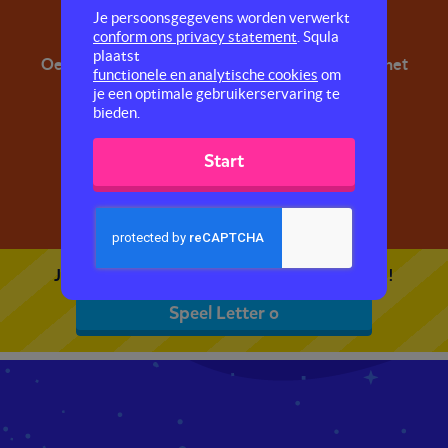
Letter o
Je persoonsgegevens worden verwerkt
conform ons privacy statement
. Squla
plaatst
Oefen met de letter o. A, b, c, leer alle letters uit het
functionele en analytische cookies
om
alfabet!
je een optimale gebruikerservaring te
bieden.
Start
Je kunt 5 gratis quizzen spelen. Speel de eerste!
Speel Letter o