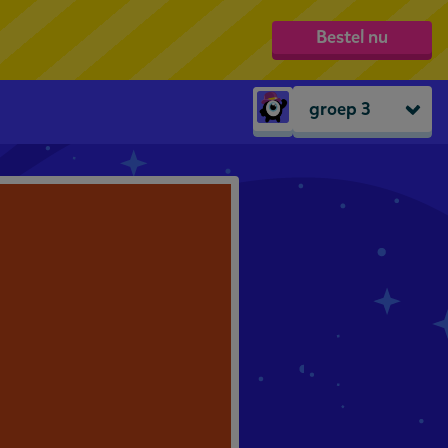
Bestel nu
groep 3
Peuters
groep 1
groep 2
groep 3
groep 4
groep 5