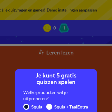
ot álle quizvragen en games!
Demo instellingen aanpassen
0
1
Leren lezen
Je kunt 5 gratis
quizzen spelen
Welke producten wil je
uitproberen?
Squla
Squla + TaalExtra