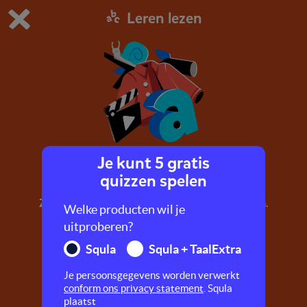
Leren lezen
Dit is de gratis demo van Squla.
Demo instellingen aanpassen
Bestel nu
0
1
Je kunt 5 gratis
a
quizzen spelen
Zing mee met Sas het eendje en leer de letter a.
Welke producten wil je
uitproberen?
Squla
Squla + TaalExtra
Je persoonsgegevens worden verwerkt
conform ons privacy statement
. Squla
plaatst