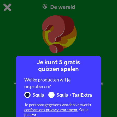
De wereld
Dit is de gratis demo van Squla.
Demo instellingen aanpassen
Bestel nu
0
1
Je kunt 5 gratis
Wat is Squla?
quizzen spelen
Welke vakken kun je oefenen op Squla? Hoe
Welke producten wil je
verdien je munten en diamanten? Wat kunnen je
uitproberen?
ouders met Squla? Kom erachter in deze quiz!
Squla
Squla + TaalExtra
Je persoonsgegevens worden verwerkt
conform ons privacy statement
. Squla
plaatst