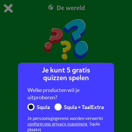
De wereld
Dit is de gratis demo van Squla.
Demo instellingen aanpassen
Bestel nu
0
1
Je kunt 5 gratis
Squla-quiz
quizzen spelen
In deze quiz maak je kennis met allerlei
Welke producten wil je
verschillende soorten vragen en spelletjes uit
uitproberen?
verschillende vakken op Squla.
Squla
Squla + TaalExtra
Je persoonsgegevens worden verwerkt
conform ons privacy statement
. Squla
plaatst