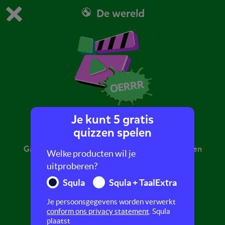
De wereld
Dit is de gratis demo van Squla.
Demo instellingen aanpassen
Bestel nu
0
1
Je kunt 5 gratis
DIY kistje wilde bloemen
quizzen spelen
Ga je mee de tuin in? Dan knutselen we samen een
Welke producten wil je
mooi kistje met wilde bloemen.
uitproberen?
Squla
Squla + TaalExtra
Je persoonsgegevens worden verwerkt
conform ons privacy statement
. Squla
plaatst