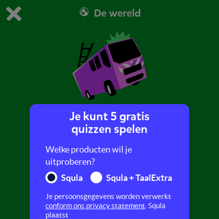
De wereld
Dit is de gratis demo van Squla.
Demo instellingen aanpassen
Bestel nu
0
1
Je kunt 5 gratis
De brandweer
quizzen spelen
Ontdek in deze quiz meer over de brandweer.
Welke producten wil je
uitproberen?
Squla
Squla + TaalExtra
Je persoonsgegevens worden verwerkt
conform ons privacy statement
. Squla
plaatst