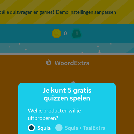
ot álle quizvragen en games!
Demo instellingen aanpassen
0
1
WoordExtra
Je kunt 5 gratis
quizzen spelen
Welke producten wil je
uitproberen?
Squla
Squla + TaalExtra